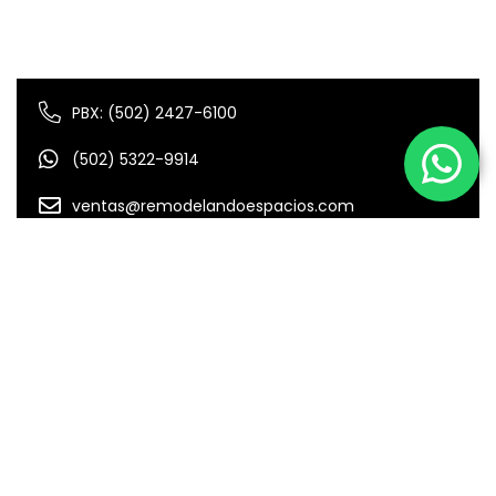
PBX: (502) 2427-6100
(502) 5322-9914
ventas@remodelandoespacios.com
8a. Avenida 32-62, Las Charcas, Cdad. de
Guatemala