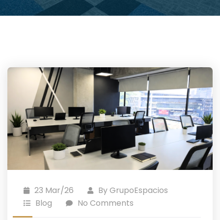
23 Mar/26
By
GrupoEspacios
Blog
No Comments