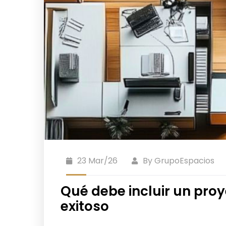
23 Mar/26
By
GrupoEspacios
Qué debe incluir un pro
exitoso